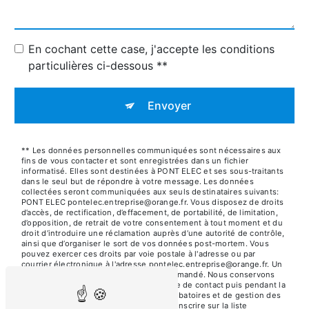
En cochant cette case, j'accepte les conditions
particulières ci-dessous **
Envoyer
** Les données personnelles communiquées sont nécessaires aux
fins de vous contacter et sont enregistrées dans un fichier
informatisé. Elles sont destinées à PONT ELEC et ses sous-traitants
dans le seul but de répondre à votre message. Les données
collectées seront communiquées aux seuls destinataires suivants:
PONT ELEC pontelec.entreprise@orange.fr. Vous disposez de droits
d’accès, de rectification, d’effacement, de portabilité, de limitation,
d’opposition, de retrait de votre consentement à tout moment et du
droit d’introduire une réclamation auprès d’une autorité de contrôle,
ainsi que d’organiser le sort de vos données post-mortem. Vous
pouvez exercer ces droits par voie postale à l'adresse ou par
courrier électronique à l'adresse pontelec.entreprise@orange.fr. Un
justificatif d'identité pourra vous être demandé. Nous conservons
vos données pendant la période de prise de contact puis pendant la
durée de prescription légale aux fins probatoires et de gestion des
contentieux. Vous avez le droit de vous inscrire sur la liste