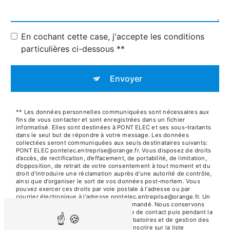
En cochant cette case, j'accepte les conditions
particulières ci-dessous **
Envoyer
** Les données personnelles communiquées sont nécessaires aux
fins de vous contacter et sont enregistrées dans un fichier
informatisé. Elles sont destinées à PONT ELEC et ses sous-traitants
dans le seul but de répondre à votre message. Les données
collectées seront communiquées aux seuls destinataires suivants:
PONT ELEC pontelec.entreprise@orange.fr. Vous disposez de droits
d’accès, de rectification, d’effacement, de portabilité, de limitation,
d’opposition, de retrait de votre consentement à tout moment et du
droit d’introduire une réclamation auprès d’une autorité de contrôle,
ainsi que d’organiser le sort de vos données post-mortem. Vous
pouvez exercer ces droits par voie postale à l'adresse ou par
courrier électronique à l'adresse pontelec.entreprise@orange.fr. Un
justificatif d'identité pourra vous être demandé. Nous conservons
vos données pendant la période de prise de contact puis pendant la
durée de prescription légale aux fins probatoires et de gestion des
contentieux. Vous avez le droit de vous inscrire sur la liste