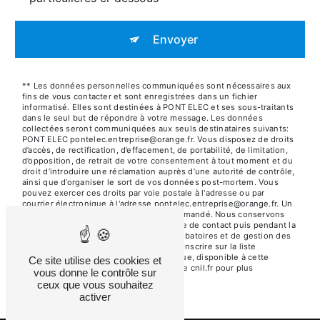
Envoyer
** Les données personnelles communiquées sont nécessaires aux
fins de vous contacter et sont enregistrées dans un fichier
informatisé. Elles sont destinées à PONT ELEC et ses sous-traitants
dans le seul but de répondre à votre message. Les données
collectées seront communiquées aux seuls destinataires suivants:
PONT ELEC pontelec.entreprise@orange.fr. Vous disposez de droits
d’accès, de rectification, d’effacement, de portabilité, de limitation,
d’opposition, de retrait de votre consentement à tout moment et du
droit d’introduire une réclamation auprès d’une autorité de contrôle,
ainsi que d’organiser le sort de vos données post-mortem. Vous
pouvez exercer ces droits par voie postale à l'adresse ou par
courrier électronique à l'adresse pontelec.entreprise@orange.fr. Un
justificatif d'identité pourra vous être demandé. Nous conservons
vos données pendant la période de prise de contact puis pendant la
durée de prescription légale aux fins probatoires et de gestion des
contentieux. Vous avez le droit de vous inscrire sur la liste
d'opposition au démarchage téléphonique, disponible à cette
Ce site utilise des cookies et
adresse:
Bloctel.gouv.fr
. Consultez le site cnil.fr pour plus
vous donne le contrôle sur
d’informations sur vos droits.
ceux que vous souhaitez
activer